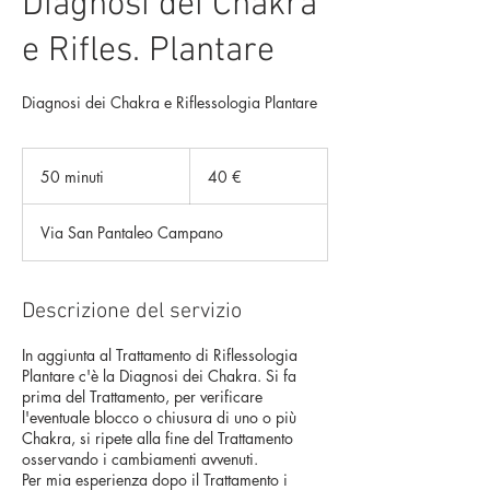
Diagnosi dei Chakra
e Rifles. Plantare
Diagnosi dei Chakra e Riflessologia Plantare
40
euro
50 minuti
5
40 €
0
m
Via San Pantaleo Campano
i
n
u
t
Descrizione del servizio
i
In aggiunta al Trattamento di Riflessologia
Plantare c'è la Diagnosi dei Chakra. Si fa
prima del Trattamento, per verificare
l'eventuale blocco o chiusura di uno o più
Chakra, si ripete alla fine del Trattamento
osservando i cambiamenti avvenuti.
Per mia esperienza dopo il Trattamento i