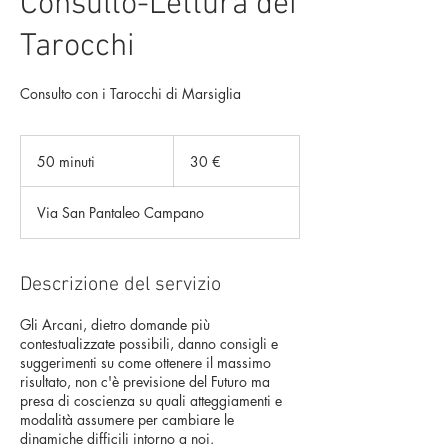
Consulto-Lettura dei
Tarocchi
Consulto con i Tarocchi di Marsiglia
30
euro
50 minuti
5
30 €
0
m
Via San Pantaleo Campano
i
n
u
t
Descrizione del servizio
i
Gli Arcani, dietro domande più
contestualizzate possibili, danno consigli e
suggerimenti su come ottenere il massimo
risultato, non c'è previsione del Futuro ma
presa di coscienza su quali atteggiamenti e
modalità assumere per cambiare le
dinamiche difficili intorno a noi.